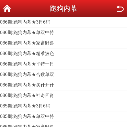
跑狗内幕
086期:跑狗内幕★3肖6码
086期:跑狗内幕★单双中特
086期:跑狗内幕★家畜野兽
086期:跑狗内幕★精准波色
086期:跑狗内幕★平特一肖
086期:跑狗内幕★合数单双
086期:跑狗内幕★买什开什
086期:跑狗内幕★神奇四肖
085期:跑狗内幕★3肖6码
085期:跑狗内幕★单双中特
085期:跑狗内幕★家畜野兽