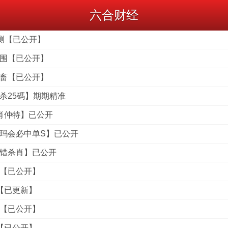
六合财经
预测【已公开】
包围【已公开】
家畜【已公开】
绝杀25碼】期期精准
2肖仲特】已公开
赛玛会必中单S】已公开
无错杀肖】已公开
数【已公开】
肖【已更新】
波【已公开】
肖【已公开】