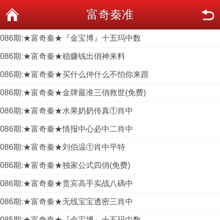
富奇秦准
086期:★富奇秦★『金宝博』十五玛中数
086期:★富奇秦★稳赚钱出俏神来料
086期:★富奇秦★买什么仲什么不怕你来跟
086期:★富奇秦★金牌最准三俏救世(免费)
086期:★富奇秦★水果奶奶传真①肖中
086期:★富奇秦★情报中心必中二肖中
086期:★富奇秦★刘伯温①肖中平特
086期:★富奇秦★独家公式四俏(免费)
086期:★富奇秦★贵宾高手实战八碼中
086期:★富奇秦★无线宝宝透密三肖中
085期:★富奇秦★『金宝博』十五玛中数