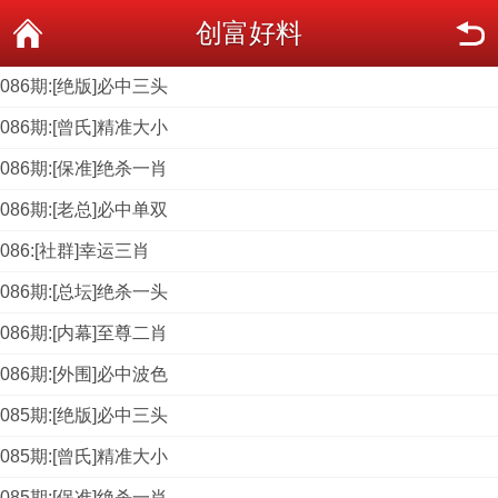
创富好料
086期:[绝版]必中三头
086期:[曾氏]精准大小
086期:[保准]绝杀一肖
086期:[老总]必中单双
086:[社群]幸运三肖
086期:[总坛]绝杀一头
086期:[内幕]至尊二肖
086期:[外围]必中波色
085期:[绝版]必中三头
085期:[曾氏]精准大小
085期:[保准]绝杀一肖