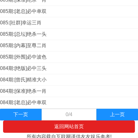
085期:[老总]必中单双
085:[社群]幸运三肖
085期:[总坛]绝杀一头
085期:[内幕]至尊二肖
085期:[外围]必中波色
084期:[绝版]必中三头
084期:[曾氏]精准大小
084期:[保准]绝杀一肖
084期:[老总]必中单双
下一页
0/4
上一页
返回网站首页
所有内容载自互联网谨供友友娱乐参考!