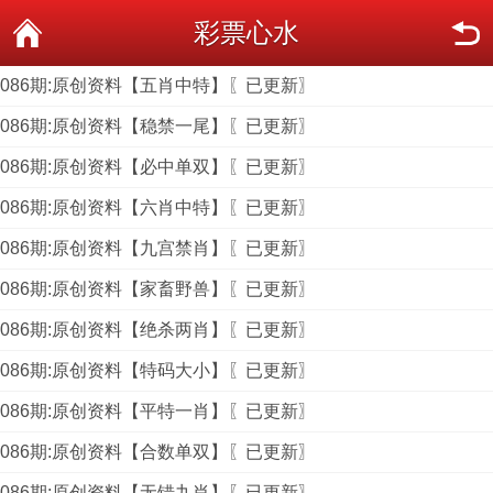
彩票心水
086期:原创资料【五肖中特】〖已更新〗
086期:原创资料【稳禁一尾】〖已更新〗
086期:原创资料【必中单双】〖已更新〗
086期:原创资料【六肖中特】〖已更新〗
086期:原创资料【九宫禁肖】〖已更新〗
086期:原创资料【家畜野兽】〖已更新〗
086期:原创资料【绝杀两肖】〖已更新〗
086期:原创资料【特码大小】〖已更新〗
086期:原创资料【平特一肖】〖已更新〗
086期:原创资料【合数单双】〖已更新〗
086期:原创资料【无错九肖】〖已更新〗