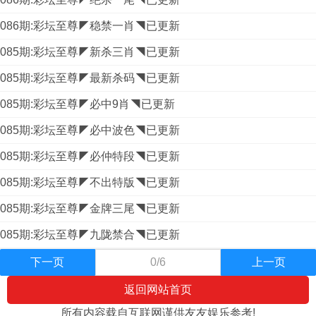
086期:彩坛至尊◤稳禁一肖◥已更新
085期:彩坛至尊◤新杀三肖◥已更新
085期:彩坛至尊◤最新杀码◥已更新
085期:彩坛至尊◤必中9肖◥已更新
085期:彩坛至尊◤必中波色◥已更新
085期:彩坛至尊◤必仲特段◥已更新
085期:彩坛至尊◤不出特版◥已更新
085期:彩坛至尊◤金牌三尾◥已更新
085期:彩坛至尊◤九陇禁合◥已更新
下一页
0/6
上一页
返回网站首页
所有内容载自互联网谨供友友娱乐参考!