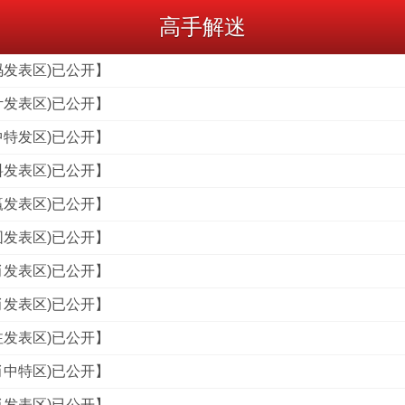
高手解迷
码发表区)已公开】
计发表区)已公开】
中特发区)已公开】
料发表区)已公开】
赢发表区)已公开】
围发表区)已公开】
肖发表区)已公开】
肖发表区)已公开】
注发表区)已公开】
肖中特区)已公开】
肖发表区)已公开】