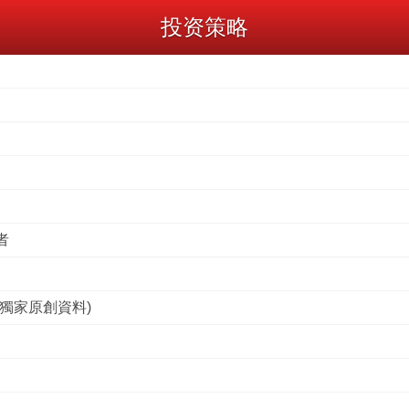
投资策略
者
獨家原創資料)