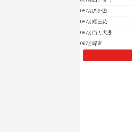
087期八卦图
087期霸王花
087期百万大进
087期爆富