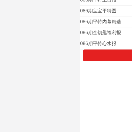
086期宝宝平特图
086期平特内幕精选
086期金钥匙福利报
086期平特心水报