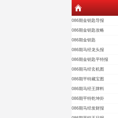
086期金钥匙导报
086期金钥匙攻略
086期金钥匙
086期马经龙头报
086期金钥匙平特报
086期马经玄机图
086期平特藏宝图
086期马经王牌料
086期平特乾坤卦
086期马经发财报
086期平特王日报