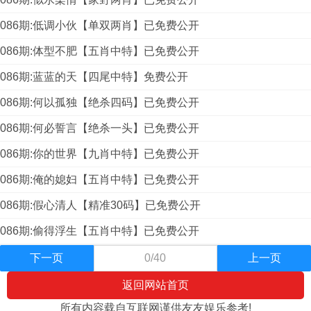
086期:低调小伙【单双两肖】已免费公开
086期:体型不肥【五肖中特】已免费公开
086期:蓝蓝的天【四尾中特】免费公开
086期:何以孤独【绝杀四码】已免费公开
086期:何必誓言【绝杀一头】已免费公开
086期:你的世界【九肖中特】已免费公开
086期:俺的媳妇【五肖中特】已免费公开
086期:假心清人【精准30码】已免费公开
086期:偷得浮生【五肖中特】已免费公开
下一页
0/40
上一页
返回网站首页
所有内容载自互联网谨供友友娱乐参考!