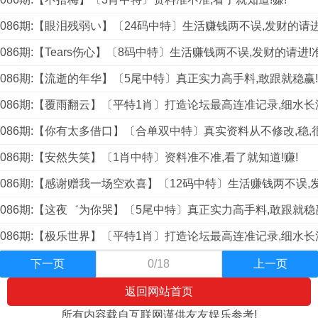
086期:【眼泪残弱い】〔24码中特〕生活赚钱两不误,发财的请进
086期:【Tears伤心】〔8码中特〕生活赚钱两不误,发财的请进!准
086期:【流逝的年华】〔5尾中特〕真正实力高手料,敢跟就稳赢!
086期:【覆雨翻云】〔平特1肖〕打造论坛最高连准记录,细水长流
086期:【你有太多借口】〔合单双中特〕真实资料从不修改,稳,很,
086期:【安然失笑】〔1肖中特〕资料准不准,看了就知道!赚!
086期:【感谢赠我一场空欢喜】〔12码中特〕生活赚钱两不误,发
086期:【这夜゛为你哭】〔5尾中特〕真正实力高手料,敢跟就稳赢
086期:【极乐世界】〔平特1肖〕打造论坛最高连准记录,细水长流
下一页
0/18
上一页
返回网站首页
所有内容载自互联网谨供友友娱乐参考!