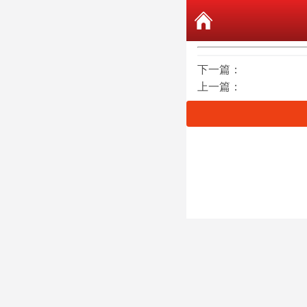
下一篇：
上一篇：