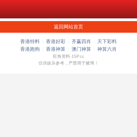
返回网站首页
香港特料
香港好彩
齐赢四肖
天下彩料
香港跑狗
香港神算
澳门神算
神算六肖
旺角资料-15P.cc
仅供娱乐参考，严禁用于赌博！