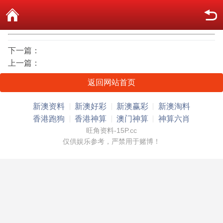
下一篇：
上一篇：
返回网站首页
新澳资料
新澳好彩
新澳赢彩
新澳淘料
香港跑狗
香港神算
澳门神算
神算六肖
旺角资料-15P.cc
仅供娱乐参考，严禁用于赌博！